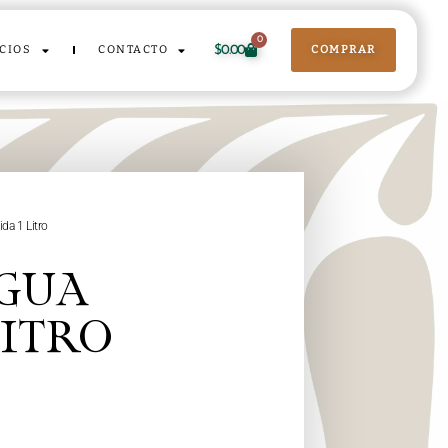
0
$
0.00
ICIOS
CONTACTO
COMPRAR
da 1 Litro
GUA
LITRO