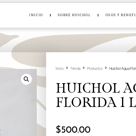
INICIO
SOBRE HUICHOL
USOS Y BENEF
Inicio
Tienda
Productos
Huichol Agua Flori
HUICHOL A
FLORIDA 1 
$
500.00